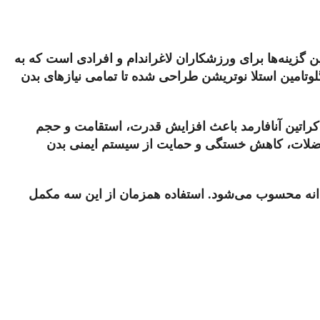
گزینه‌ها برای ورزشکاران لاغراندام و افرادی است که به
طرفدار شامل وی پروتئین فارماتک 1818 گرم، کراتین آنافارمد و گلوتامین استلا نوتریشن طراحی شده تا تمامی نیازهای بدن
، کراتین آنافارمد باعث افزایش قدرت، استقامت و حجم
 عضلات، کاهش خستگی و حمایت از سیستم ایمنی بدن
نه محسوب می‌شود. استفاده همزمان از این سه مکمل