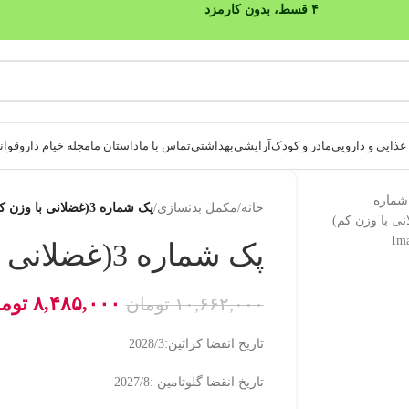
۴ قسط، بدون کارمزد
ذایی و دارویی
مادر و کودک
آرایشی
بهداشتی
تماس با ما
داستان ما
مجله خیام دارو
قوانی
خانه
/
مکمل بدنسازی
/
پک شماره 3(غضلانی با وزن کم)
پک شماره 3(غضلانی با وزن کم)
۸,۴۸۵,۰۰۰
توم
۱۰,۶۶۲,۰۰۰
تومان
تاریخ انقضا کراتین:2028/3
تاریخ انقضا گلوتامین :2027/8