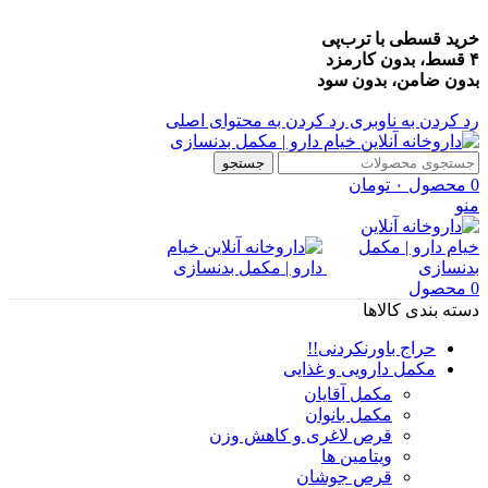
خرید قسطی با ترب‌پی
۴ قسط، بدون کارمزد
بدون ضامن، بدون سود
رد کردن به ناوبری
رد کردن به محتوای اصلی
جستجو
0
محصول
۰
تومان
منو
0
محصول
دسته بندی کالاها
حراج باورنکردنی!!
مکمل دارویی و غذایی
مکمل آقایان
مکمل بانوان
قرص لاغری و کاهش وزن
ویتامین ها
قرص جوشان