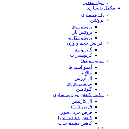
مواد معدنی
مکمل بدنسازی
پک بدنسازی
پروتئین
پروتئین وی
پروتئین بار
پروتئین کازئین
افزایش حجم و وزن
گینر و مس
کربوهیدرات
آمینو اسیدها
آمینو اسید ها
بتاآلانین
ال آرژنین
بی سی ای ای
گلوتامین
مکمل کاهش وزن بدنسازی
ال کارنیتین
قرص CLA
قرص چربی سوز
کاهش دهنده اشتها
کاهش دهنده جذب
کراتین