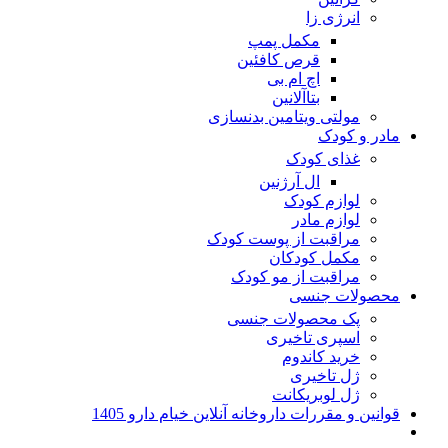
انرژی زا
مکمل پمپ
قرص کافئین
اچ ام بی
بتاآلانین
مولتی ویتامین بدنسازی
مادر و کودک
غذای کودک
ال آرژنین
لوازم کودک
لوازم مادر
مراقبت از پوست کودک
مکمل کودکان
مراقبت از مو کودک
محصولات جنسی
پک محصولات جنسی
اسپری تاخیری
خرید کاندوم
ژل تاخیری
ژل لوبریکانت
قوانین و مقررات داروخانه آنلاین خیام دارو 1405