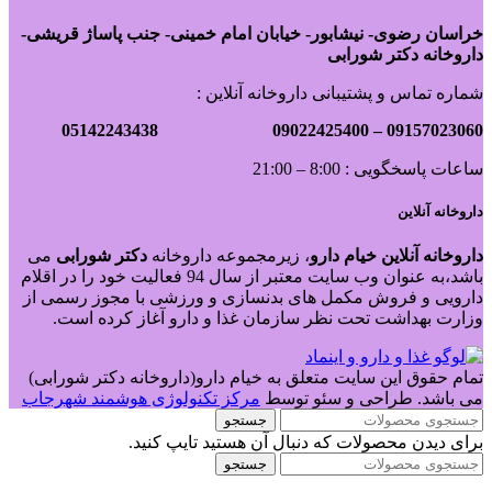
خراسان رضوی- نیشابور- خیابان امام خمینی- جنب پاساژ قریشی-
داروخانه دکتر شورابی
شماره تماس و پشتیبانی داروخانه آنلاین :
09022425400 05142243438
09157023060 –
ساعات پاسخگویی : 8:00 – 21:00
داروخانه آنلاین
داروخانه آنلاین خیام دارو
، زیرمجموعه داروخانه
دکتر
شورابی
می
باشد،به عنوان وب سایت معتبر از سال 94 فعالیت خود را در اقلام
دارویی و فروش مکمل های بدنسازی و ورزشی با مجوز رسمی از
وزارت بهداشت تحت نظر سازمان غذا و دارو آغاز کرده است.
تمام حقوق این سایت متعلق به خیام دارو(داروخانه دکتر شورابی)
می باشد. طراحی و سئو توسط
مرکز تکنولوژی هوشمند شهرجاب
جستجو
برای دیدن محصولات که دنبال آن هستید تایپ کنید.
جستجو