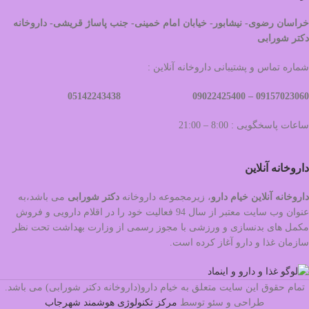
خراسان رضوی- نیشابور- خیابان امام خمینی- جنب پاساژ قریشی- داروخانه
دکتر شورابی
شماره تماس و پشتیبانی داروخانه آنلاین :
09022425400 05142243438
09157023060 –
ساعات پاسخگویی : 8:00 – 21:00
داروخانه آنلاین
داروخانه آنلاین خیام دارو
، زیرمجموعه داروخانه
دکتر
شورابی
می باشد،به
عنوان وب سایت معتبر از سال 94 فعالیت خود را در اقلام دارویی و فروش
مکمل های بدنسازی و ورزشی با مجوز رسمی از وزارت بهداشت تحت نظر
سازمان غذا و دارو آغاز کرده است.
تمام حقوق این سایت متعلق به خیام دارو(داروخانه دکتر شورابی) می باشد.
طراحی و سئو توسط
مرکز تکنولوژی هوشمند شهرجاب