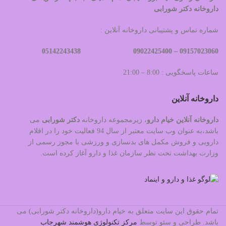
داروخانه دکتر شورابی
شماره تماس و پشتیبانی داروخانه آنلاین :
09022425400 05142243438
09157023060 –
ساعات پاسخگویی : 8:00 – 21:00
داروخانه آنلاین
داروخانه آنلاین خیام دارو
، زیرمجموعه داروخانه
دکتر
شورابی
می
باشد،به عنوان وب سایت معتبر از سال 94 فعالیت خود را در اقلام
دارویی و فروش مکمل های بدنسازی و ورزشی با مجوز رسمی از
وزارت بهداشت تحت نظر سازمان غذا و دارو آغاز کرده است.
تمام حقوق این سایت متعلق به خیام دارو(داروخانه دکتر شورابی) می
باشد. طراحی و سئو توسط
مرکز تکنولوژی هوشمند شهرجاب