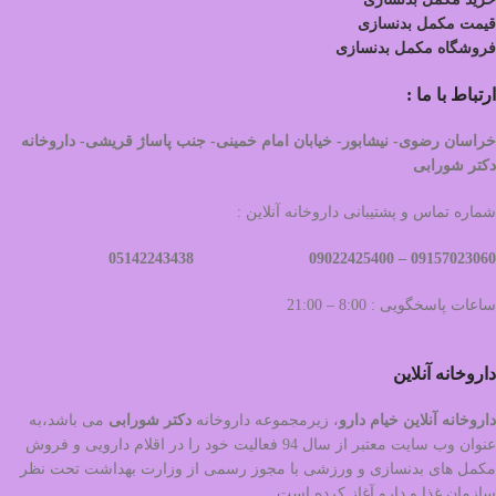
قیمت مکمل بدنسازی
فروشگاه مکمل بدنسازی
ارتباط با ما :
خراسان رضوی- نیشابور- خیابان امام خمینی- جنب پاساژ قریشی- داروخانه
دکتر شورابی
شماره تماس و پشتیبانی داروخانه آنلاین :
09022425400 05142243438
09157023060 –
ساعات پاسخگویی : 8:00 – 21:00
داروخانه آنلاین
داروخانه آنلاین خیام دارو
، زیرمجموعه داروخانه
دکتر
شورابی
می باشد،به
عنوان وب سایت معتبر از سال 94 فعالیت خود را در اقلام دارویی و فروش
مکمل های بدنسازی و ورزشی با مجوز رسمی از وزارت بهداشت تحت نظر
سازمان غذا و دارو آغاز کرده است.