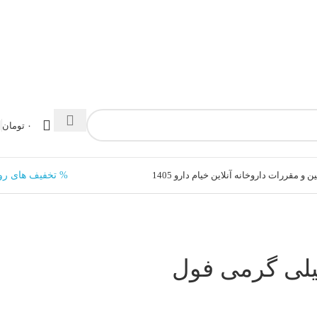
۰
تومان
ن و مقررات داروخانه آنلاین خیام دارو 1405
% تخفیف های رو
ل کارنیتین 900 میلی گرمی فول