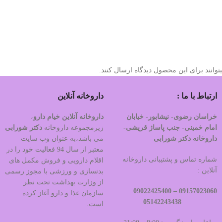
وانند برای این محصول دیدگاه ارسال کنند.
ارتباط با ما :
داروخانه آنلاین
خراسان رضوی- نیشابور- خیابان
داروخانه آنلاین خیام دارو
،
امام خمینی- جنب پاساژ قریشی-
زیرمجموعه داروخانه
دکتر
شورابی
داروخانه دکتر شورابی
می باشد،به عنوان وب سایت
معتبر از سال 94 فعالیت خود را در
شماره تماس و پشتیبانی داروخانه
اقلام دارویی و فروش مکمل های
آنلاین :
بدنسازی و ورزشی با مجوز رسمی
از وزارت بهداشت تحت نظر
09022425400
09157023060 –
سازمان غذا و دارو آغاز کرده
05142243438
است.