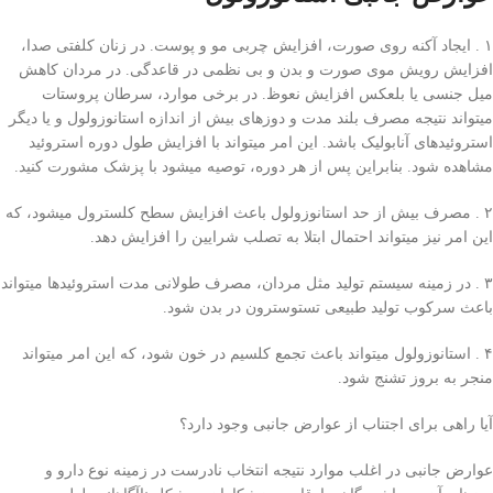
۱ . ایجاد آکنه روی صورت، افزایش چربی‌ مو و پوست. در زنان کلفتی‌ صدا،
افزایش رویش موی صورت و بدن و بی‌ نظمی در قاعدگی. در مردان کاهش
میل جنسی‌ یا بلعکس افزایش نعوظ. در برخی‌ موارد، سرطان پروستات
میتواند نتیجه مصرف بلند مدت و دوز‌های بیش از اندازه استانوزولول و یا دیگر
استروئید‌های آنابولیک باشد. این امر میتواند با افزایش طول دوره استروئید
مشاهده شود. بنابراین پس از هر دوره، توصیه میشود با پزشک مشورت کنید.
۲ . مصرف بیش از حد استانوزولول باعث افزایش سطح کلسترول میشود، که
این امر نیز میتواند احتمال ابتلا به تصلب شرایین را افزایش دهد.
۳ . در زمینه سیستم تولید مثل مردان، مصرف طولانی مدت استروئید‌ها میتواند
باعث سرکوب تولید طبیعی تستوسترون در بدن شود.
۴ . استانوزولول میتواند باعث تجمع کلسیم در خون شود، که این امر میتواند
منجر به بروز تشنج شود.
آیا راهی‌ برای اجتناب از عوارض جانبی وجود دارد؟
عوارض جانبی در اغلب موارد نتیجه انتخاب نادرست در زمینه نوع دارو و