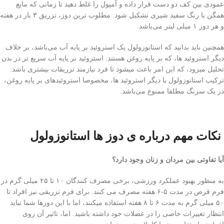
عمودی بین کف دو دست قرار داده و آمپول را غلط دهید تا زمانی‌ که مایع
همگن با رنگ سفید شیری تشکیل شود. مطلوب‌ ترین دوز، تزریق ۳ بار در هفته
و هر دوز ۱ میلی‌ لیتر می‌باشد.
همچنین باید بدانید که استانوزولول یک استروئید بر پایه آب می‌باشد، بر خلاف
دیگر استروئید ها، که بر پایه روغن هستند. استروئید بر پایه آب سریع تر در بدن
تحلیل میرود، که این امر باعث میشود تا فرد نیازمند تزریقات بیشتری باشد.
ترکیب استانوزولول با دیگر استروئید ها، مخصوصا استروئید‌های بر پایه روغن،
در یک سرنگ مطلقا ممنوع می‌باشد.
نکات مهم درباره ی دوز ها استانوزولول
آیا تفاوتی‌ بین مردان و زنان وجود دارد؟
به منظور بهبود عملکرد ورزشی، برخی‌ مصرف کنندگان ۱۰ تا ۲۵ میلی‌ گرم در
فرم قرص در مدت ۵-۶ هفته مصرف می کنند. برای فرم تزریقی نیز افراد تا
۵۰ میلی‌ گرم به مدت ۶ تا ۸ هفته استفاده میکنند، اما با این دوز‌ها شما نباید
انتظار تغییرات خاصی‌ را در عضلات خود داشته باشید. اما، تاثیر آن روی