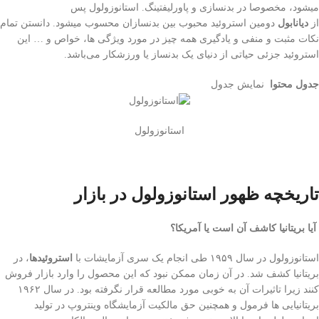
میشود، مخصوصا در بدنسازی و پاورلیفتینگ. استانوزولول پس
از
دیانابول
دومین استروئید محبوب بین بدنسازان محسوب میشود. دانستن تمام
نکات مثبت و منفی‌ و یادگیری همه چیز در مورد ویژگی ها، خواص و … این
استروئید جزئی حیاتی از دنیای یک بدنساز یا ورزشکار می‌باشد.
جدول محتوا
نمایش جدول
استانوزولول
تاریخچه ظهور استانوزولول در بازار
آیا بریتانیا کاشف آن است یا آمریکا؟
استانوزولول در سال ۱۹۵۹ طی‌ انجام یک سری آزمایشات با
استروئیدها
، در
بریتانیا کشف شد. در آن زمان ممکن نبود که این محصول را وارد بازار فروش
کنند زیرا تاثیرات آن به خوبی‌ مورد مطالعه قرار نگرفته بود. در سال ۱۹۶۲
بریتانیایی ها فرمول و همچنین حق مالکیت آزمایشگاه وینتروپ در تولید