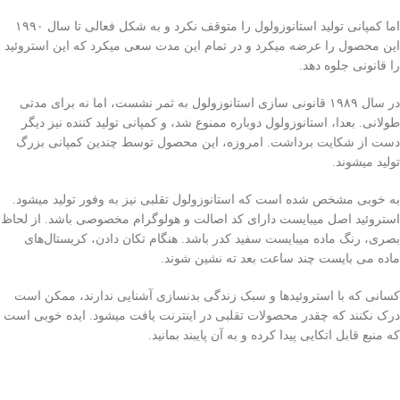
اما کمپانی تولید استانوزولول را متوقف نکرد و به شکل فعالی‌ تا سال ۱۹۹۰
این محصول را عرضه میکرد و در تمام این مدت سعی‌ میکرد که این استروئید
را قانونی جلوه دهد.
در سال ۱۹۸۹ قانونی سازی استانوزولول به ثمر نشست، اما نه برای مدتی‌
طولانی. بعدا، استانوزولول دوباره ممنوع شد، و کمپانی تولید کننده نیز دیگر
دست از شکایت برداشت. امروزه، این محصول توسط چندین کمپانی بزرگ
تولید میشوند.
به خوبی‌ مشخص شده است که استانوزولول تقلبی نیز به وفور تولید میشود.
استروئید اصل میبایست دارای کد اصالت و هولوگرام مخصوصی باشد. از لحاظ
بصری، رنگ ماده میبایست سفید کدر باشد. هنگام تکان دادن، کریستال‌های
ماده می بایست چند ساعت بعد ته نشین شوند.
کسانی‌ که با استروئید‌ها و سبک زندگی‌ بدنسازی آشنایی ندارند، ممکن است
درک نکنند که چقدر محصولات تقلبی در اینترنت یافت میشود. ایده خوبی‌ است
که منبع قابل اتکایی پیدا کرده و به آن پایبند بمانید.