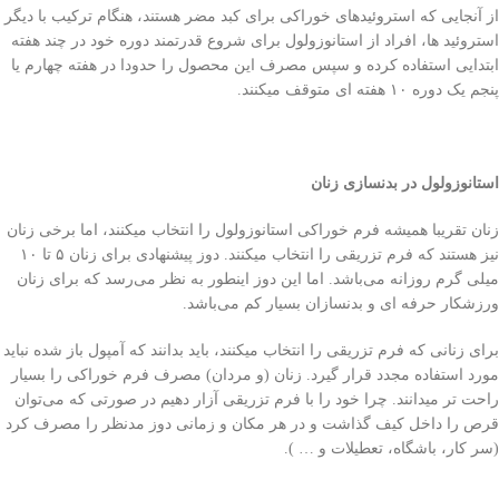
از آنجایی که استروئید‌های خوراکی برای کبد مضر هستند، هنگام ترکیب با دیگر
استروئید ها، افراد از استانوزولول برای شروع قدرتمند دوره خود در چند هفته
ابتدایی استفاده کرده و سپس مصرف این محصول را حدودا در هفته چهارم یا
پنجم یک دوره ۱۰ هفته ای متوقف میکنند.
استانوزولول در بدنسازی زنان
زنان تقریبا همیشه فرم خوراکی استانوزولول را انتخاب میکنند، اما برخی‌ زنان
نیز هستند که فرم تزریقی را انتخاب میکنند. دوز پیشنهادی برای زنان ۵ تا ۱۰
میلی‌ گرم روزانه می‌باشد. اما این دوز اینطور به نظر می‌رسد که برای زنان
ورزشکار حرفه ای و بدنسازان بسیار کم می‌باشد.
برای زنانی که فرم تزریقی را انتخاب میکنند، باید بدانند که آمپول باز شده نباید
مورد استفاده مجدد قرار گیرد. زنان (و مردان) مصرف فرم خوراکی را بسیار
راحت تر میدانند. چرا خود را با فرم تزریقی آزار دهیم در صورتی‌ که می‌توان
قرص را داخل کیف گذاشت و در هر مکان و زمانی‌ دوز مدنظر را مصرف کرد
(سر کار، باشگاه، تعطیلات و … ).