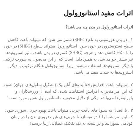
اثرات مفید استانوزولول
اثرات استانوزولول در بدن چه می‌باشد؟
۱ . در بدن هورمونی به نام (SHBG) سنتز می شود که میتواند باعث کاهش
سطح تستوسترون در خون شود. استانوزولول میتواند سطح (SHBG) در خون
را تا ۵۰% کاهش دهد و هرچه (SHBG) کمتری در بدن باشد، تاثیر استروئید‌ها
نیز بیشتر خواهد شد، به همین دلیل است که از این محصول به صورت ترکیبی‌
با دیگر استروئید‌ها استفاده میشود. زیرا استانوزولول هنگام ترکیب با دیگر
استروئید‌ها به شدت مفید می‌باشد.
۲ . میتواند باعث افزایش فعالیت‌های آنابولیک (تشکیل سلول‌های جوان) شود،
که این امر منجر به افزایش استقامت شده، که ایده آل ورزشکاران و
پاورلیفتر‌ها می‌باشد. یکی‌ از دلایل محبوبیت استانوزولول همین مورد است!
۳ . با اتصال به سلول‌های بافت چربی‌ میتواند باعث بهبود چربی‌ سوزی شود،
که این امر شما را قادر میسازد تا چربی‌‌های غیر ضروری بدن را در زمان
کوتاهی‌ بسوزانید و در نتیجه به یک تفکیک عضلانی زیبا برسید!