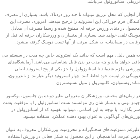
تزریقی استانوزولول می‌باشد.
از آنجایی که محل تزریق میتواند تا چند روز دردناک باشد، بسیاری از مصرف
کنندگان فرم خوراکی این استروئید را ترجیح میدهند. امروزه، مصرف این
محصول در دنیای ورزش حرفه ای ممنوع شده و رسما مصرف آن معادل
دوپینگ تلقی‌ خواهد شد. بسیاری از بدنسازان و ورزشکاران حرفه ای قبل از
رقابت در مسابقات، به شکل مرتب از آنها تست دوپینگ گرفته میشود.
به همین دلیل، مهم است که بدانید یک استروئید خاص چه مدت در سیستم بدن
باقی‌ خواهد ماند و چه مدت در بدن قابل شناسایی می‌باشد. آزمایشگاه‌های
ورزشی ملزم شده‌اند تا استانوزولول را جز یکی‌ از پنج استروئید اصلی‌
دوپینگی در لیست خود لحاظ کنند. چهار استروئید دیگر عبارتند از ناندرولون،
متاندروستنولون، کلنبوترول و متیل تستوسترون.
در زمان‌های مختلف، ورزشکاران معروفی‌ نظیر دونده بن جانسون، بوکسور
جیمز تونی و بدنساز‌ شان ری نتوانستند تست استانوزولول را با موفقیت پشت
سر بگذارند. با توجه به این اسامی، میتوانید بفهمید که از استانوزولول در
ورزش‌های گوناگونی به عنوان بهبود دهنده عملکرد استفاده میشود.
علیرغم ممنوعیت‌های سختگیرانه و محرومیت ورزشکاران معروف به عنوان
درس عبرت، اما همچنان از این محصول به شکل فعالی‌ در ورزش استفاده