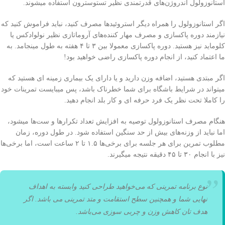
استانوزولول آندروژن‌های قدرتمندی نظیر تستوسترون استفاده میشوند.
اگر استانوزولول را همراه دیگر استروئید‌ها مصرف کنید، نباید فراموش کنید که
نیازمند دوره پاکسازی و مصرف مهار کننده‌های آروماتازی نظیر نولوادکس یا
کلوماید نیز هستید. دوره پاکسازی معمولا بین ۳ تا ۴ هفته به طول مینجامد. به
ما اعتماد کنید، از انجام دوره پاکسازی راضی‌ خواهید بود!
اگر مبتدی هستید، اضافه وزن دارید و یا دارای یک بیماری زمینه ای هستید که
میتواند در شرایط باشگاه برای شما خطرناک باشد، پس میبایست تمرینات خود
را کاملا تحت نظر یک فرد حرفه ای و کار بلد انجام دهید.
هنگام مصرف استانوزولول توصیه به افزایش تعداد تکرار‌ها و ست‌ها میشود،
اما نباید از وزنه‌های بیش از حد سنگین استفاده شود. در طول دوره، زمان
مطلوب تمرین برای هر جلسه برای برخی‌‌ها ۱.۵ تا ۲ ساعت است، اما برخی‌‌ها
نیز با انجام ۳۰ تا ۴۵ دقیقه نتیجه میگیرند.
نوع برنامه تمرینی که می‌خواهید طراحی کنید وابسته به اهداف
نهایی شما و همچنین سطح استقامت و متد تمرینی می باشد. اگر
هدف تان کاهش وزن و چربی‌ سوزی می‌باشد.