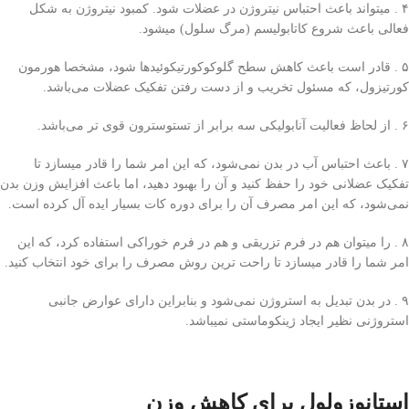
۴ . میتواند باعث احتباس نیتروژن در عضلات شود. کمبود نیتروژن به شکل
فعالی‌ باعث شروع کاتابولیسم (مرگ سلول) میشود.
۵ . قادر است باعث کاهش سطح گلوکوکورتیکوئید‌ها شود، مشخصا هورمون
کورتیزول، که مسئول تخریب و از دست رفتن تفکیک عضلات می‌باشد.
۶ . از لحاظ فعالیت آنابولیکی سه برابر از تستوسترون قوی تر می‌باشد.
۷ . باعث احتباس آب در بدن نمی‌شود، که این امر شما را قادر میسازد تا
تفکیک عضلانی خود را حفظ کنید و آن را بهبود دهید، اما باعث افزایش وزن بدن
نمی‌شود، که این امر مصرف آن را برای دوره کات بسیار ایده آل کرده است.
۸ . را میتوان هم در فرم تزریقی و هم در فرم خوراکی استفاده کرد، که این
امر شما را قادر میسازد تا راحت‌ ترین روش مصرف را برای خود انتخاب کنید.
۹ . در بدن تبدیل به استروژن نمی‌شود و بنابراین دارای عوارض جانبی
استروژنی نظیر ایجاد ژینکوماستی نمیباشد.
استانوزولول برای کاهش وزن