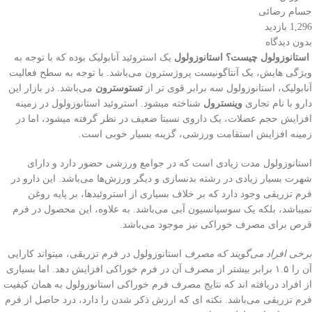
حسام رضائی
1,296 بازدید
بدون دیدگاه
استانوزولول چیست؟ استانوزولول
یک استروئید آنابولیک بوده که با توجه به
ویژگی هایش، یک آنتاگونیست پروژسترون می‌باشد. با توجه به سطح فعالیت
آنابولیک، استانوزولول سه برابر قوی تر از
تستوسترون
می‌باشد. در بازار این
دارو با نام تجاری
وینسترول
شناخته میشود. استروئید استانوزولول در زمینه
افزایش حجم عضلات، یک داروی نسبتا ضعیف در نظر گرفته میشود، اما در
زمینه افزایش استقامت ورزشی، گزینه بسیار خوبی‌ است.
استانوزولول مدت زیادی است که در جوامع ورزشی حضور دارد و دارای
شهرت بسیار زیادی در رشته بدنسازی و دیگر ورزش‌ها می‌باشد. این دارو در
فرم تزریقی وجود دارد که بر خلاف بسیاری از استروئیدها، بر پایه روغن
نمیباشد، بلکه یک سوسپانسیون آبی‌ می‌باشد. به علاوه، این محصول در فرم
قرص برای مصرف خوراکی نیز موجود می‌باشد.
برخی‌ افراد می‌گویند که مصرف
استانوزولول در فرم تزریقی، میتواند کارایی
آن را ۱.۵ برابر بیشتر از مصرف آن در فرم خوراکی افزایش دهد. اما بسیاری
از افراد دریافته اند که نتایج مصرف فرم خوراکی استانوزولول به همان کیفیت
فرم تزریقی می‌باشد. نکته ای که ارزش ذکر شدن را دارد، درد حاصل از فرم