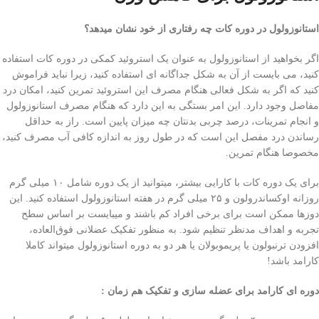
استانوزولول در دوره کات چه رفتاری از خود نشان میدهد؟
اگر بخواهید از استانوزولول به عنوان یک استروئید کمکی‌ در دوره کات استفاده
کنید، می بایست از آن به شکل جداگانه ای استفاده کنید، زیرا نباید فراموش
کنید که اگر به شکل فعالی‌ هنگام مصرف این استروئید تمرین کنید، امکان درد
مفاصل وجود دارد. این امر بستگی به این دارد که هنگام مصرف استانوزولول
و انجام تمرینات، درصد چربی‌ بدنتان چه میزان پایین است. راز به حداقل
رساندن درد مفصل این است که در طول روز به اندازه کافی‌ آب مصرف کنید،
مخصوصا هنگام تمرین.
برای یک دوره کات با کارایی بیشتر، میتوانید از یک دوره شامل ۱۰ میلی‌ گرم
روزانه اوکساندرولون و ۲۵ میلی‌ گرم در هفته استانوزولول استفاده کنید. این
دوز‌ها ممکن است برای برخی‌ افراد کم باشند و میبایست بر اساس سطح
تجربه و اهداف مدنظر تنظیم شود. به منظور تفکیک عضلانی فوق‌العاده،
افزودن ترنبولون یا پریموبولان یا هر دو به دوره استانوزولول میتواند کاملا
کارامد باشد!
دوره ای کارامد برای عضله سازی و تفکیک هم زمان :