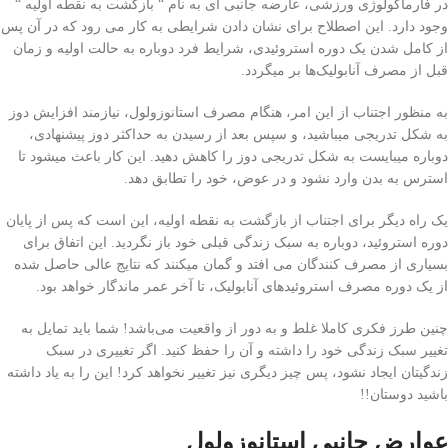
در فارماکولوژی ورزشی، عارضه جانبی ای به نام “ بازگشت به نقطه اولیه “
وجود دارد. این اصطلاح برای نشان دادن شرایطی به کار می رود که در آن پس
از کامل شدن یک دوره استروئیدی، شرایط فرد دوباره به حالت اولیه و زمان
قبل از مصرف آنابولیک‌ها بر میگردد.
به منظور اجتناب از این امر، هنگام مصرف استانوزولول، نیازمند افزایش دوز
به شکل تدریجی‌ میباشید، و سپس بعد از رسیدن به حداکثر دوز پیشنهادی،
دوباره میبایست به شکل تدریجی‌ دوز را کاهش دهید. این کار باعث میشود تا
استرس به بدن وارد نشود و در عوض، خود را تطابق دهد.
یک راه دیگر برای اجتناب از بازگشت به نقطه اولیه، این است که پس از پایان
دوره استروئید، دوباره به سبک زندگی‌ قبلی‌ خود باز نگردید. این اتفاق برای
بسیاری از مصرف کنندگان می افتد و گمان میکنند که نتایج عالی‌ حاصل شده
از یک دوره مصرف استروئید‌های آنابولیک، تا آخر عمر ماندگار خواهد بود.
چنین طرز فکری کاملا غلط و به دور از واقعیت می‌باشد! شما باید تمایل به
تغییر سبک زندگی‌ خود را داشته و آن را حفظ کنید. اگر تغییری در سبک
زندگیتان ایجاد نشود، پس چیز دیگری نیز تغییر نخواهد کرد! این را به یاد داشته
باشید دوستان!!
عوارض جانبی استانوزولول