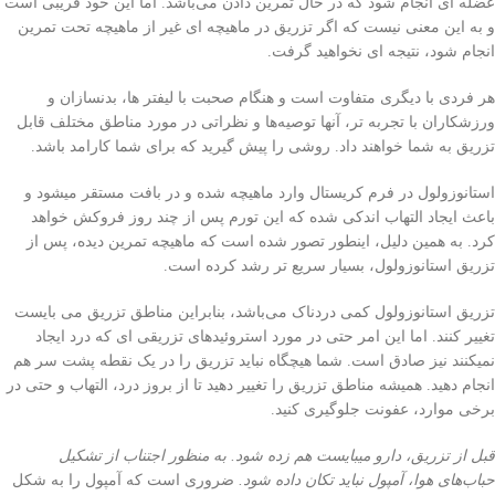
عضله ای انجام شود که در حال تمرین دادن می‌باشد. اما این خود فریبی است
و به این معنی‌ نیست که اگر تزریق در ماهیچه ای غیر از ماهیچه تحت تمرین
انجام شود، نتیجه ای نخواهید گرفت.
هر فردی با دیگری متفاوت است و هنگام صحبت با لیفتر ها، بدنسازان و
ورزشکاران با تجربه تر، آنها توصیه‌ها و نظراتی در مورد مناطق مختلف قابل
تزریق به شما خواهند داد. روشی‌ را پیش گیرید که برای شما کارامد باشد.
استانوزولول در فرم کریستال وارد ماهیچه شده و در بافت مستقر میشود و
باعث ایجاد التهاب اندکی‌ شده که این تورم پس از چند روز فروکش خواهد
کرد. به همین دلیل، اینطور تصور شده است که ماهیچه تمرین دیده، پس از
تزریق استانوزولول، بسیار سریع تر رشد کرده است.
تزریق استانوزولول کمی‌ دردناک می‌باشد، بنابراین مناطق تزریق می بایست
تغییر کنند. اما این امر حتی در مورد استروئید‌های تزریقی ای که درد ایجاد
نمیکنند نیز صادق است. شما هیچگاه نباید تزریق را در یک نقطه پشت سر هم
انجام دهید. همیشه مناطق تزریق را تغییر دهید تا از بروز درد، التهاب و حتی در
برخی‌ موارد، عفونت جلوگیری کنید.
قبل از تزریق، دارو میبایست هم زده شود. به منظور اجتناب از تشکیل
حباب‌های هوا، آمپول نباید تکان داده شود.
ضروری است که آمپول را به شکل