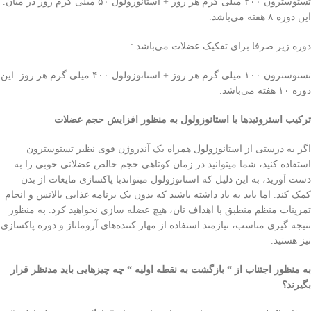
تستوسترون ۴۰۰ میلی‌ گرم هر روز + استانوزولول ۵۰ میلی‌ گرم روز در میان.
این دوره ۸ هفته می‌باشد.
دوره زیر صرفا برای تفکیک عضلات می‌باشد :
تستوسترون ۱۰۰ میلی‌ گرم هر روز + استانوزولول ۴۰۰ میلی‌ گرم هر روز. این
دوره ۱۰ هفته می‌باشد.
ترکیب استروئید‌ها با استانوزولول به منظور افزایش حجم عضلات
اگر به درستی‌ از استانوزولول همراه یک آندروژن قوی نظیر تستوسترون
استفاده کنید، شما میتوانید در زمان کوتاهی‌ حجم خالص عضلانی خوبی‌ را به
دست آورید، به این دلیل که استانوزولول میتواندبا پاکسازی مایعات از بدن
کمک کند. اما باید به یاد داشته باشید که بدون یک برنامه غذایی بالانس و انجام
تمرینات منظم منطبق با اهداف تان، هیچ عضله سازی نخواهید کرد. به منظور
نتیجه گیری مناسب، نیازمند استفاده از مهار کننده‌های آروماتاز و دوره پاکسازی
نیز هستید.
به منظور اجتناب از “ بازگشت به نقطه اولیه “ چه چیزهایی باید مدنظر قرار
بگیرند؟