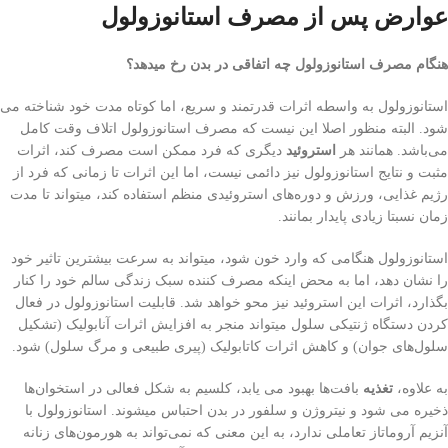
عوارض پس از مصرف استانوزولول
هنگام مصرف استانوزولول چه اتفاقی‌ در بدن رخ میدهد؟
استانوزولول به واسطه اثرات قدرتمند و سریع، اما کوتاه مدت خود شناخته می
شود. البته منظور اصلا این نیست که مصرف استانوزولول اتلاف وقت کامل
می‌باشد. همانند هر
استروئید
دیگری که فرد ممکن است مصرف کند، اثرات
مثبت و نتایج استانوزولول نیز دائمی نیست، اما این اثرات تا زمانی‌ که فرد از
رژیم غذایی، ورزش و دوره‌های استروئیدی منظم استفاده کند، میتواند تا مدت
زمان نسبتا زیادی پایدار بمانند.
استانوزولول هنگامی که وارد خون شود، میتواند به سرعت بیشترین تاثیر خود
را نشان دهد، اما به محض اینکه مصرف کننده سبک زندگی‌ سالم خود را کنار
بگذارد، اثرات این استروئید نیز محو خواهد شد. قابلیت استانوزولول در فعال
کردن دستگاه ژنتیکی سلول میتواند منجر به افزایش اثرات آنابولیک (تشکیل
سلول‌های جوان) و کاهش اثرات کاتابولیک (پیری طبیعی و مرگ سلول) شود.
به علاوه،
تغذیه
بافت‌ها بهبود می یابد، کلسیم به شکل فعالی‌ در استخوان‌ها
ذخیره می شود و نیتروژن و سلفور در بدن احتباس میشوند. استانوزولول با
آنزیم آروماتاز تعاملی ندارد، به این معنی‌ که نمی‌تواند به هورمون‌های زنانه