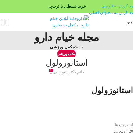
رد کردن به ناوبری
خرید قسطی با ترب‌پی
رد کردن به محتوای اصلی
۴ قسط، بدون کارمزد
منو
بدون ضامن، بدون سود
مجله خیام دارو
خانه
/
مکمل ورزشی
مکمل ورزشی
استانوزولول
0
خانم دکتر شورابی
استانوزولول
استروئیدها
20 ژوئن 21