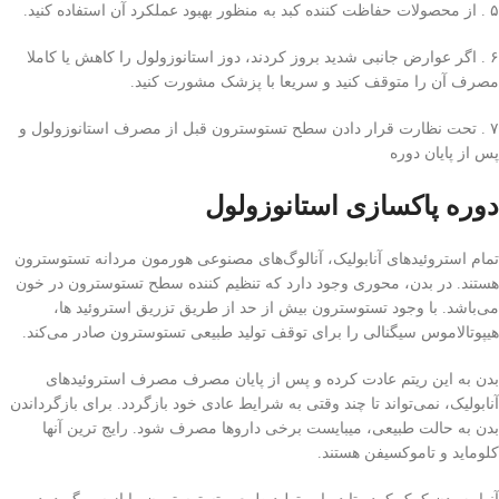
۵ . از محصولات حفاظت کننده کبد به منظور بهبود عملکرد آن استفاده کنید.
۶ . اگر عوارض جانبی شدید بروز کردند، دوز استانوزولول را کاهش یا کاملا
مصرف آن را متوقف کنید و سریعا با پزشک مشورت کنید.
۷ . تحت نظارت قرار دادن سطح تستوسترون قبل از مصرف استانوزولول و
پس از پایان دوره
دوره پاکسازی استانوزولول
تمام استروئید‌های آنابولیک، آنالوگ‌های مصنوعی هورمون مردانه تستوسترون
هستند. در بدن، محوری وجود دارد که تنظیم کننده سطح تستوسترون در خون
می‌باشد. با وجود تستوسترون بیش از حد از طریق تزریق استروئید ها،
هیپوتالاموس سیگنالی را برای توقف تولید طبیعی تستوسترون صادر می‌کند.
بدن به این ریتم عادت کرده و پس از پایان مصرف مصرف استروئید‌های
آنابولیک، نمی‌تواند تا چند وقتی‌ به شرایط عادی خود بازگردد. برای بازگرداندن
بدن به حالت طبیعی، میبایست برخی‌ دارو‌ها مصرف شود. رایج‌ ترین آنها
کلوماید و تاموکسیفن هستند.