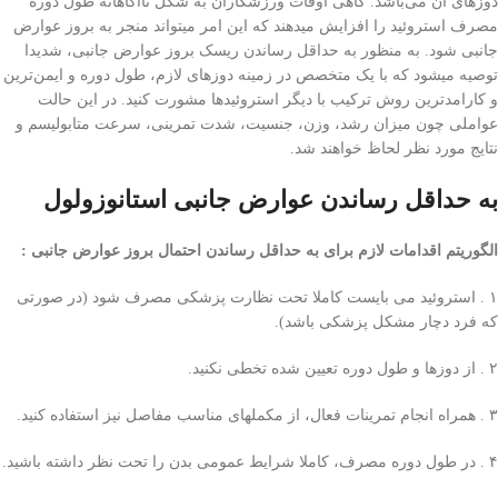
دوز‌های آن می‌باشد. گاهی‌ اوقات ورزشکاران به شکل ناآگاهانه طول دوره
مصرف استروئید را افزایش میدهند که این امر میتواند منجر به بروز عوارض
جانبی شود. به منظور به حداقل رساندن ریسک بروز عوارض جانبی، شدیدا
توصیه میشود که با یک متخصص در زمینه دوز‌های لازم، طول دوره و ایمن‌ترین
و کارامد‌ترین روش ترکیب با دیگر استروئید‌ها مشورت کنید. در این حالت
عواملی چون میزان رشد، وزن، جنسیت، شدت تمرینی، سرعت متابولیسم و
نتایج مورد نظر لحاظ خواهند شد.
به حداقل رساندن عوارض جانبی استانوزولول
الگوریتم اقدامات لازم برای به حداقل رساندن احتمال بروز عوارض جانبی :
۱ . استروئید می بایست کاملا تحت نظارت پزشکی‌ مصرف شود (در صورتی‌
که فرد دچار مشکل پزشکی‌ باشد).
۲ . از دوز‌ها و طول دوره تعیین شده تخطی نکنید.
۳ . همراه انجام تمرینات فعال، از مکملهای مناسب مفاصل نیز استفاده کنید.
۴ . در طول دوره مصرف، کاملا شرایط عمومی‌ بدن را تحت نظر داشته باشید.