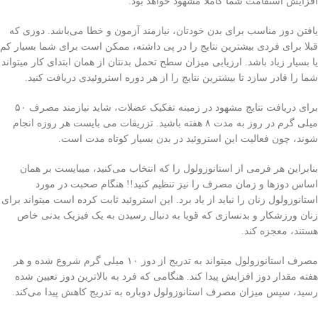
افزایش استقامت شما کاملا مشهود خواهد بود.
یافتن دوز مناسب برای بدن خودتان، نیازمند آزمون و خطا می‌باشد. دوزی که
قبلا برای فردی بیشترین نتایج را در پی داشته، ممکن است برای شما بسیار کم
یا بسیار زیاد باشد. ارزیابی میزان سطح تحمل بدنتان از همان ابتدای کار میتواند
شما را قادر سازد تا بیشترین نتایج را از هر دوره استروئیدی دریافت کنید.
برای دریافت نتایج مشهود در زمینه تفکیک عضلات، شاید نیازمند مصرف ۵۰
میلی‌ گرم در روز به مدت ۸ هفته باشید. تزریقات می بایست هر روزه انجام
شوند، چون فعالیت این استروئید در بدن بسیار کوتاه مدت است.
بنابراین هر فرمی از استانوزولول را که انتخاب می‌کنید، میبایست بر همان
اساس دوز‌ها و زمان مصرف را نیز تنظیم کنید!! هنگام صحبت در مورد
استانوزولول زنان را نباید از یاد برد. این استروئید ثابت کرده است میتواند برای
زنان ورزشکار و بدنسازی که قویا به دنبال رسیدن به یک فیزیک بدنی خاص
هستند، معجزه کند.
مصرف استانوزولول میتواند به تدریج از دوز ۱۰ میلی‌ گرم شروع شده و هر
هفته مقدار دوز افزایش پیدا کند. هنگامی که فرد به بالاترین دوز تعیین شده
رسید، سپس میزان مصرف استانوزولول دوباره به تدریج کاهش پیدا می‌کند.