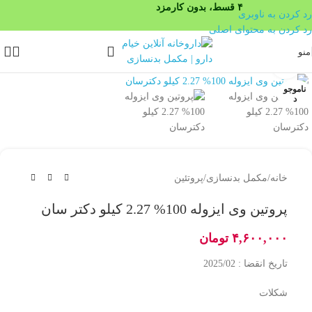
۴ قسط، بدون کارمزد
رد کردن به ناوبری
رد کردن به محتوای اصلی
منو
بزرگنمایی تصویر
ناموجو
د
خانه
/
مکمل بدنسازی
/
پروتئین
پروتین وی ایزوله 100% 2.27 کیلو دکتر سان
۴,۶۰۰,۰۰۰
تومان
تاریخ انقضا : 2025/02
شکلات