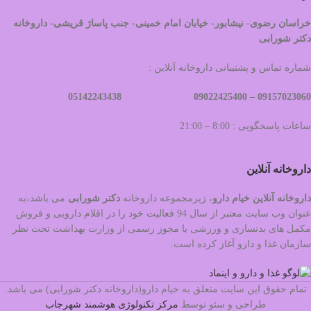
خراسان رضوی- نیشابور- خیابان امام خمینی- جنب پاساژ قریشی- داروخانه
دکتر شورابی
شماره تماس و پشتیبانی داروخانه آنلاین :
09022425400 05142243438
09157023060 –
ساعات پاسخگویی : 8:00 – 21:00
داروخانه آنلاین
داروخانه آنلاین خیام دارو
، زیرمجموعه داروخانه
دکتر
شورابی
می باشد،به
عنوان وب سایت معتبر از سال 94 فعالیت خود را در اقلام دارویی و فروش
مکمل های بدنسازی و ورزشی با مجوز رسمی از وزارت بهداشت تحت نظر
سازمان غذا و دارو آغاز کرده است.
تمام حقوق این سایت متعلق به خیام دارو(داروخانه دکتر شورابی) می باشد.
طراحی و سئو توسط
مرکز تکنولوژی هوشمند شهرجاب