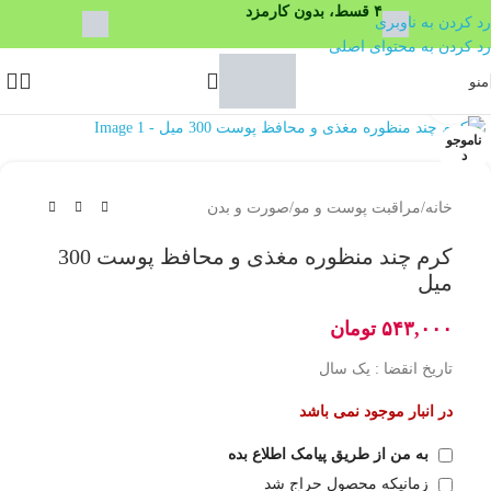
۴ قسط، بدون کارمزد
رد کردن به ناوبری
رد کردن به محتوای اصلی
منو
بزرگنمایی تصویر
ناموجو
د
خانه
/
مراقبت پوست و مو
/
صورت و بدن
کرم چند منظوره مغذی و محافظ پوست 300
میل
۵۴۳,۰۰۰
تومان
تاریخ انقضا : یک سال
در انبار موجود نمی باشد
به من از طریق پیامک اطلاع بده
زمانیکه محصول حراج شد