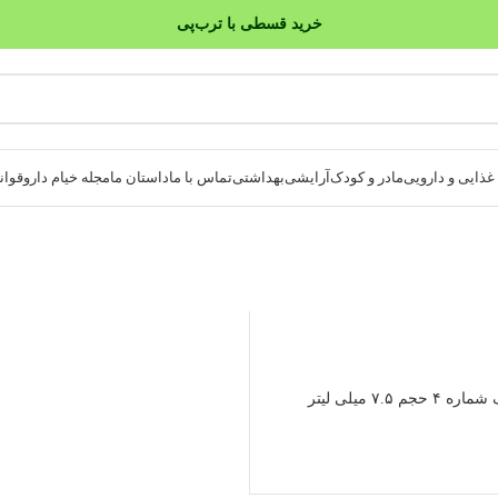
خرید قسطی با ترب‌پی
۴ قسط، بدون کارمزد
بدون ضامن، بدون سود
ذایی و دارویی
مادر و کودک
آرایشی
بهداشتی
تماس با ما
داستان ما
مجله خیام دارو
قوانی
۷.۵ میلی لیتر