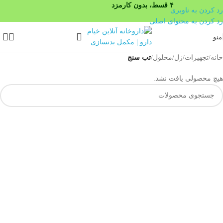
۴ قسط، بدون کارمزد
رد کردن به ناوبری
رد کردن به محتوای اصلی
منو
خانه
/
تجهیزات/ژل/محلول
/
تب سنج
هیچ محصولی یافت نشد.