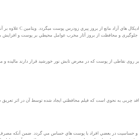
ويتامين E موجود در اين فرآو
 با جلوگیری و محافظت از بروز آثار مخرب عوامل محيطي بر پوست و افزاي
بر روی نقاطی از پوست که در معرض تابش نور خورشيد قرار دارند ماليده و ما
وم در برابر تعريق و شستشو: امولسيون کرم ضد آفتاب هیدرودرم SPF60 فاقد چربی به نحوي است كه فيلم محافظتي
ي و حساسیت در بعضي افراد با پوست هاي حساس مي گردد. ضمن آنكه مصرف فر