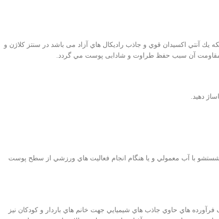
رده با خنثي نمودن آثار مخرب ايجاد شده توسط راديكال هاي آزاد مانع از بروز پيري زودرس پوست ميگردد. ويتامين C علاوه بر آنكه يك آنتي اكسيدان قوي و جاذب راديكال هاي آزاد می باشد در سنتز كلاژن و
ش مقاومت آن سبب حفظ طراوت و شادابی پوست مي گردد.
ساژ دهيد.
 ايجاد شده توسط آن در اثر تعريق شستشو با آب معمولي و يا هنگام انجام فعاليت هاي ورزشي از سطح پوست
آورده هاي حاوي جاذب هاي شيميايي جهت خانم هاي باردار و كودكان نيز