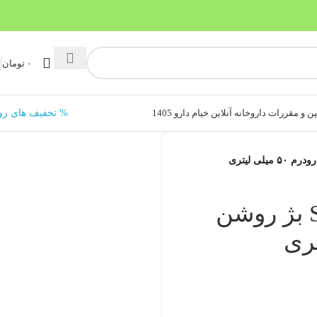
۰
تومان
ن و مقررات داروخانه آنلاین خیام دارو 1405
% تخفیف های رو
کرم ضد آفتاب SPF۶۰ بژ روشن