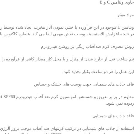
حاوی ویتامین C و E
مواد موثر
در نتيجه افزايش الاستيسيته پوست نقش مهمي ايفا مي كند. عصاره كاكتوس
روش مصرف کرم ضدآفتاب رنگی بژ روشن هیدرودرم
نيم ساعت قبل از خارج شدن از منزل و يا محل کار مقدار کافی از فرآورده را 
اين عمل را هر دو ساعت يکبار تجديد کنيد.
فاقد جاذب های شيميایی جهت پوست های خشک و حساس
مقا
زدوده نمي شود.
فاقد جاذب های شیمیایی
استفاده از جاذب هاي شيميايي در تركيب كرمهاي ضد آفتاب موجب بروز آلرژ