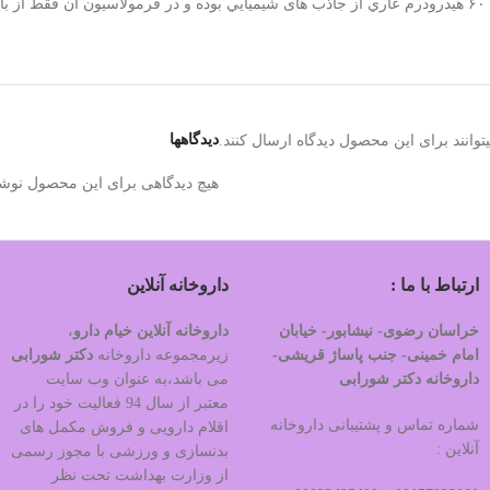
توصيه نمي شود کرم ضد آفتاب هیدرودرم SPF60 فاقد چربی با فاكتور حفاظتي ۶۰ هيدرودرم عاري از جاذب های شيميايي 
دیدگاهها
وانند برای این محصول دیدگاه ارسال کنند.
هیچ دیدگاهی برای این محصول نوش
ارتباط با ما :
داروخانه آنلاین
خراسان رضوی- نیشابور- خیابان
داروخانه آنلاین خیام دارو
،
امام خمینی- جنب پاساژ قریشی-
زیرمجموعه داروخانه
دکتر
شورابی
داروخانه دکتر شورابی
می باشد،به عنوان وب سایت
معتبر از سال 94 فعالیت خود را در
شماره تماس و پشتیبانی داروخانه
اقلام دارویی و فروش مکمل های
آنلاین :
بدنسازی و ورزشی با مجوز رسمی
از وزارت بهداشت تحت نظر