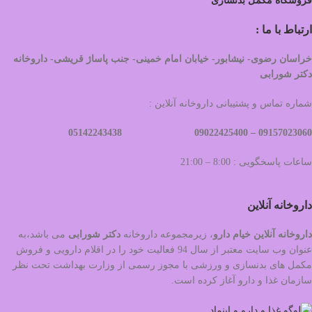
فروشگاه مکمل بدنسازی
ارتباط با ما :
خراسان رضوی- نیشابور- خیابان امام خمینی- جنب پاساژ قریشی- داروخانه
دکتر شورابی
شماره تماس و پشتیبانی داروخانه آنلاین :
09022425400 05142243438
09157023060 –
ساعات پاسخگویی : 8:00 – 21:00
داروخانه آنلاین
داروخانه آنلاین خیام دارو
، زیرمجموعه داروخانه
دکتر
شورابی
می باشد،به
عنوان وب سایت معتبر از سال 94 فعالیت خود را در اقلام دارویی و فروش
مکمل های بدنسازی و ورزشی با مجوز رسمی از وزارت بهداشت تحت نظر
سازمان غذا و دارو آغاز کرده است.