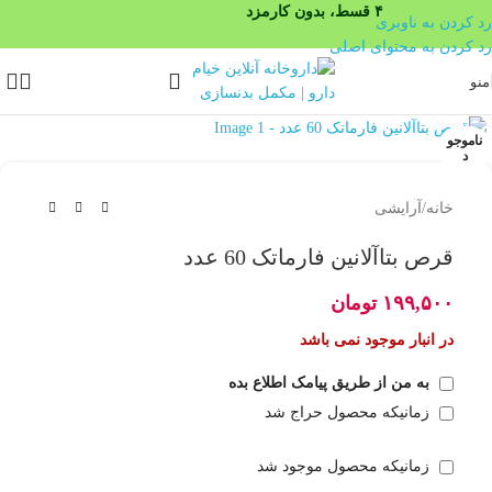
۴ قسط، بدون کارمزد
رد کردن به ناوبری
رد کردن به محتوای اصلی
منو
بزرگنمایی تصویر
ناموجو
د
خانه
/
آرایشی
قرص بتاآلانین فارماتک 60 عدد
۱۹۹,۵۰۰
تومان
در انبار موجود نمی باشد
به من از طریق پیامک اطلاع بده
زمانیکه محصول حراج شد
زمانیکه محصول موجود شد