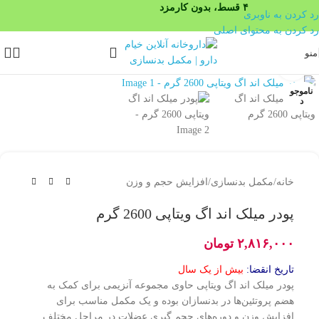
۴ قسط، بدون کارمزد
رد کردن به ناوبری
رد کردن به محتوای اصلی
منو
بزرگنمایی تصویر
ناموجو
د
خانه
/
مکمل بدنسازی
/
افزایش حجم و وزن
پودر میلک اند اگ ویتاپی 2600 گرم
۲,۸۱۶,۰۰۰
تومان
تاریخ انقضا:
بیش از یک سال
پودر میلک اند اگ ویتاپی حاوی مجموعه آنزیمی برای کمک به
هضم پروتئین‌ها در بدنسازان بوده و یک مکمل مناسب برای
افزایش وزن و دوره‌های حجم گیری عضلات در مراحل مختلف