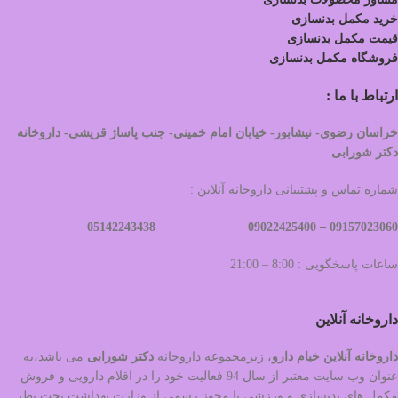
خرید مکمل بدنسازی
قیمت مکمل بدنسازی
فروشگاه مکمل بدنسازی
ارتباط با ما :
خراسان رضوی- نیشابور- خیابان امام خمینی- جنب پاساژ قریشی- داروخانه
دکتر شورابی
شماره تماس و پشتیبانی داروخانه آنلاین :
09022425400 05142243438
09157023060 –
ساعات پاسخگویی : 8:00 – 21:00
داروخانه آنلاین
داروخانه آنلاین خیام دارو
، زیرمجموعه داروخانه
دکتر
شورابی
می باشد،به
عنوان وب سایت معتبر از سال 94 فعالیت خود را در اقلام دارویی و فروش
مکمل های بدنسازی و ورزشی با مجوز رسمی از وزارت بهداشت تحت نظر